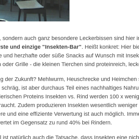
e, sondern auch ganz besondere Leckerbissen sind hier 
rste und einzige "Insekten-Bar"
. Heißt konkret: Hier b
e und herzhafte oder süße Snacks auf Wunsch mit Insek
er Grille - die kleinen Tierchen sind proteinreich, leck
ung der Zukunft? Mehlwurm, Heuschrecke und Heimchen 
t schräg, ist aber durchaus Teil eines nachhaltiges Nahr
tierischen Proteins Insekten vs. Rind werden 100 x wen
aucht. Zudem produzieren Insekten wesentlich weniger
re und eine effiziente Verwertung ist auch möglich. Imm
ertet im Gegensatz zu rund 40% bei Rindern.
il ist natürlich auch die Tatsache, dass Insekten eine nic