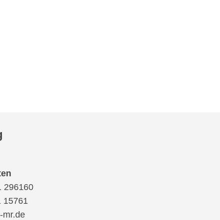
g
ten
1 296160
1 15761
-mr.de