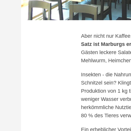
Aber nicht nur Kaffe
Satz ist Marburgs e
Gästen leckere Salat
Mehlwurm, Heimchen od
Insekten - die Nahr
Schnitzel sein? Kling
Produktion von 1 kg 
weniger Wasser verbr
herkömmliche Nutztie
80 % des Tieres verw
Ein erheblicher Vorte